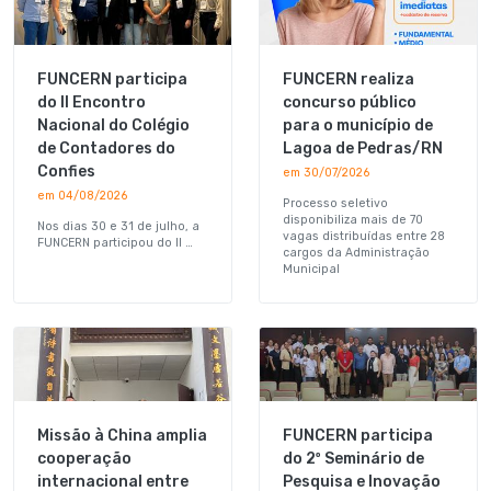
FUNCERN participa
FUNCERN realiza
do II Encontro
concurso público
Nacional do Colégio
para o município de
de Contadores do
Lagoa de Pedras/RN
Confies
em 30/07/2026
em 04/08/2026
Processo seletivo
disponibiliza mais de 70
Nos dias 30 e 31 de julho, a
vagas distribuídas entre 28
FUNCERN participou do II …
cargos da Administração
Municipal
Missão à China amplia
FUNCERN participa
cooperação
do 2º Seminário de
internacional entre
Pesquisa e Inovação