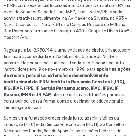
– IFRN, com sede oficial localizada no Campus Central do IFRN, na
Avenida Senador Salgado Filho, 1559, Tirol – Natal/RN; e sedes
administrativas, atualmente, na Av. Xavier da Silveira, no 983 –
Nova Descoberta – Natal/RN e no Campus Mossoró do IFRN, na
Rua Raimundo Firmino de Oliveira, no 400 – Conjunto Ulrich Graff –
Mossoró/RN.
Regida pela Lei 8.958/94, é uma entidade de direito privado, sem
fins lucrativos, sediada em Natal, no Rio Grande do Norte. É
constituída por pessoas jurídicas, tendo sido fundada por oito
instituidores em 19 de novembro de 1998, para
apoiar as ações
de ensino, pesquisa, extensão e desenvolvimento
institucional do IFRN, Instituto Benjamin Constant (IBC),
IFG, IFAP, IFPE, IF Sertão Pernambucano, IFAC, IFBA, IF
Baiano, IFMS e UNIFAP,
além de outras instituições parceiras,
contribuindo, dessa forma, com o crescimento educacional e
tecnológico do país.
Somos uma fundação credenciada junto aos Ministérios da
Educação (MEC) e da Ciência e Tecnologia (MCTI), ao Conselho
Nacional das Fundações de Apoio às Instituições Federais de