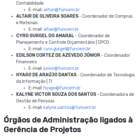
Contabilidade
E-mail:
ailton@funcern.br
ALTAIR DE OLIVEIRA SOARES
- Coordenador de Compras
e Materiais
E-mail:
altair@funcern.br
CYRO GURGEL DO AMARAL
- Coordenador de
Planejamento e Controle Orçamentário | CPCO
E-mail:
cyro.gurgel@funcern.br
EDILSON CORTEZ DE AZEVEDO JÚNIOR
- Coordenador
Financeiro
E-mail:
junior@funcern.br
HYAGO DE ARAÚJO DANTAS
- Coordenador de Tecnologia
da Informação | TI
E-mail:
hyago@funcern.br
KALYNE VICTOR SOUZA DOS SANTOS
- Coordenadora de
Gestão de Pessoas
E-mail:
kalyne.santos@funcern.br
Órgãos de Administração ligados à
Gerência de Projetos