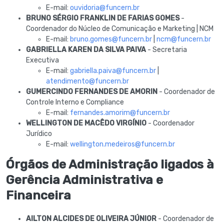
E-mail:
ouvidoria@funcern.br
BRUNO SÉRGIO FRANKLIN DE FARIAS GOMES
-
Coordenador do Núcleo de Comunicação e Marketing | NCM
E-mail:
bruno.gomes@funcern.br
|
ncm@funcern.br
GABRIELLA KAREN DA SILVA PAIVA
- Secretaria
Executiva
E-mail:
gabriella.paiva@funcern.br
|
atendimento@funcern.br
GUMERCINDO FERNANDES DE AMORIN
- Coordenador de
Controle Interno e Compliance
E-mail:
fernandes.amorim@funcern.br
WELLINGTON DE MACÊDO VIRGÍNIO
- Coordenador
Jurídico
E-mail:
wellington.medeiros@funcern.br
Órgãos de Administração ligados à
Gerência Administrativa e
Financeira
AILTON ALCIDES DE OLIVEIRA JÚNIOR
- Coordenador de