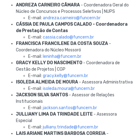
ANDREZA CARNEIRO CÂMARA
- Coordenadora Geral do
Núcleo de Concursos e Processos Seletivos | NUPS
E-mail:
andreza.carneiro@funcern.br
CÁSSIA DE PAULA CAMPOS CALADO - Coordenadora
de Prestação de Contas
E-mail:
cassia.calado@funcern.br
FRANCISCA FRANCILENE DA COSTA SOUZA
-
Coordenadora do Núcleo Mossoró
E-mail:
leninha@funcern.br
GRACY KELLY DO NASCIMENTO
- Coordenadora de
Gestão de Projetos | CGP
E-mail:
gracy.kelly@funcern.br
ISOLEDA ALMEIDA DE MOURA
- Assessora Administrativa
E-mail:
isoleda.moura@funcern.br
JACKSON SILVA SANTOS
- Assessor de Relações
Institucionais
E-mail:
jackson.santos@funcern.br
JULLIANY LIMA DA TRINDADE LEITE
- Assessora
Especial
E-mail:
julliany.trindade@funcern.br
LAIS ARIANE MARTINS BARBOSA CORREIA
-