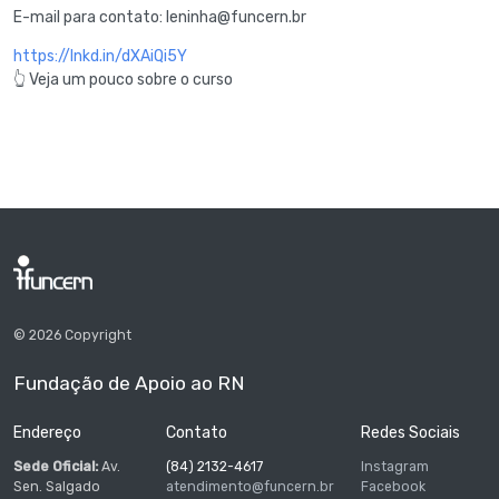
E-mail para contato: leninha@funcern.br
https://lnkd.in/dXAiQi5Y
👆 Veja um pouco sobre o curso
© 2026 Copyright
Fundação de Apoio ao RN
Endereço
Contato
Redes Sociais
Sede Oficial:
Av.
(84) 2132-4617
Instagram
Sen. Salgado
atendimento@funcern.br
Facebook