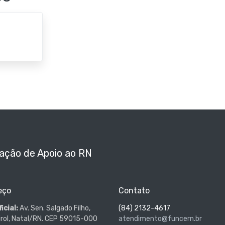
ação de Apoio ao RN
eço
Contato
icial:
Av. Sen. Salgado Filho,
(84) 2132-4617
irol, Natal/RN. CEP 59015-000
atendimento@funcern.br