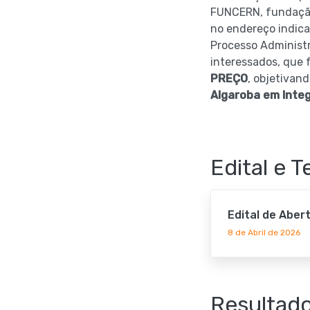
FUNCERN, fundação 
no endereço indic
Processo Administr
interessados, que f
PREÇO
, objetivan
Algaroba em Integ
Edital e 
Edital de Aber
8 de Abril de 2026
Resultad