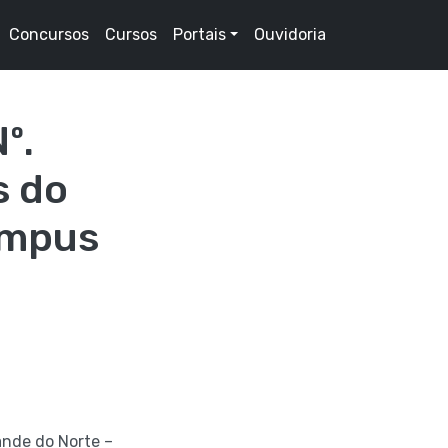
Concursos
Cursos
Portais
Ouvidoria
º.
s do
ampus
ande do Norte –