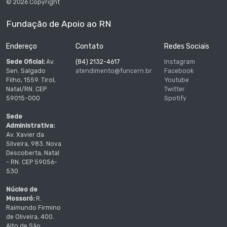
© 2026 Copyright
Fundação de Apoio ao RN
Endereço
Contato
Redes Sociais
Sede Oficial:
Av.
(84) 2132-4617
Instagram
Sen. Salgado
atendimento@funcern.br
Facebook
Filho, 1559. Tirol,
Youtube
Natal/RN. CEP
Twitter
59015-000
Spotify
Sede
Administrativa:
Av. Xavier da
Silveira, 983. Nova
Descoberta, Natal
- RN. CEP 59056-
530
Núcleo de
Mossoró:
R.
Raimundo Firmino
de Oliveira, 400.
Alto de São