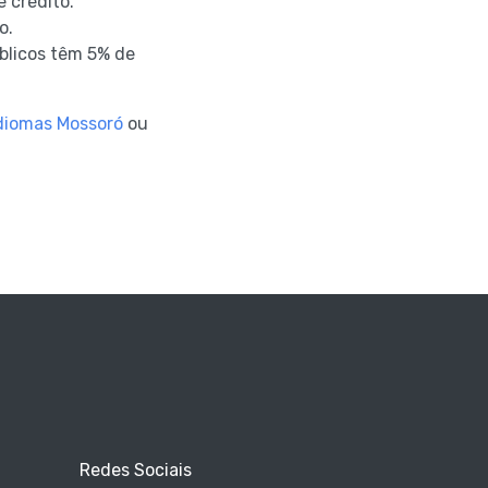
e crédito.
o.
úblicos têm 5% de
Idiomas Mossoró
ou
Redes Sociais