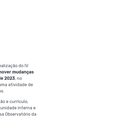
alização do IV
romover mudanças
 de 2023
, no
uma atividade de
os.
ão e currículo,
munidade interna e
sa Observatório da