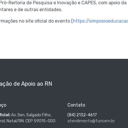
Pró-Reitoria de Pesquisa e Inovação e CAPES, com apoio d
tares e de outras entidades.
rmações no site oficial do evento (
https://simposioeducacao
ação de Apoio ao RN
eço
Contato
icial:
Av. Sen. Salgado Filho,
(84) 2132-4617
irol, Natal/RN. CEP 59015-000
atendimento@funcern.br