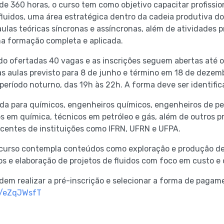
de 360 horas, o curso tem como objetivo capacitar profissio
luidos, uma área estratégica dentro da cadeia produtiva do
ulas teóricas síncronas e assíncronas, além de atividades p
a formação completa e aplicada.
do ofertadas 40 vagas e as inscrições seguem abertas até o
as aulas previsto para 8 de junho e término em 18 de dezem
período noturno, das 19h às 22h. A forma deve ser identific
da para químicos, engenheiros químicos, engenheiros de pe
os em química, técnicos em petróleo e gás, além de outros pr
ocentes de instituições como IFRN, UFRN e UFPA.
urso contempla conteúdos como exploração e produção de p
s e elaboração de projetos de fluidos com foco em custo e 
dem realizar a pré-inscrição e selecionar a forma de pagam
in/eZqJWsfT