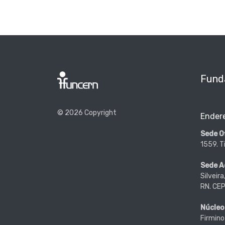
Fund
© 2026 Copyright
Ender
Sede Of
1559. T
Sede A
Silveir
RN. CE
Núcleo
Firmino