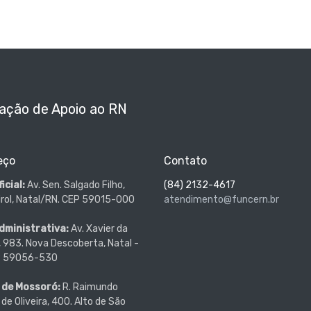
ação de Apoio ao RN
eço
Contato
icial:
Av. Sen. Salgado Filho,
(84) 2132-4617
irol, Natal/RN. CEP 59015-000
atendimento@funcern.br
dministrativa:
Av. Xavier da
a, 983. Nova Descoberta, Natal -
P 59056-530
 de Mossoró:
R. Raimundo
 de Oliveira, 400. Alto de São