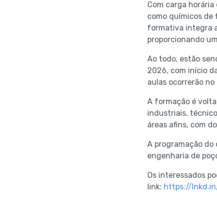
Com carga horária 
como químicos de f
formativa integra a
proporcionando um
Ao todo, estão sen
2026, com início d
aulas ocorrerão no 
A formação é volta
industriais, técnic
áreas afins, com d
A programação do c
engenharia de poço
Os interessados po
link:
https://lnkd.