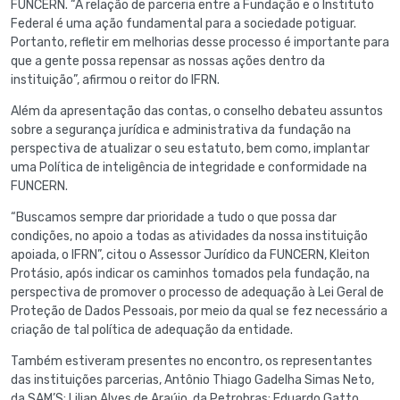
FUNCERN. “A relação de parceria entre a Fundação e o Instituto
Federal é uma ação fundamental para a sociedade potiguar.
Portanto, refletir em melhorias desse processo é importante para
que a gente possa repensar as nossas ações dentro da
instituição”, afirmou o reitor do IFRN.
Além da apresentação das contas, o conselho debateu assuntos
sobre a segurança jurídica e administrativa da fundação na
perspectiva de atualizar o seu estatuto, bem como, implantar
uma Política de inteligência de integridade e conformidade na
FUNCERN.
“Buscamos sempre dar prioridade a tudo o que possa dar
condições, no apoio a todas as atividades da nossa instituição
apoiada, o IFRN”, citou o Assessor Jurídico da FUNCERN, Kleiton
Protásio, após indicar os caminhos tomados pela fundação, na
perspectiva de promover o processo de adequação à Lei Geral de
Proteção de Dados Pessoais, por meio da qual se fez necessário a
criação de tal política de adequação da entidade.
Também estiveram presentes no encontro, os representantes
das instituições parcerias, Antônio Thiago Gadelha Simas Neto,
da SAM’S; Lilian Alves de Araújo, da Petrobras; Eduardo Gatto