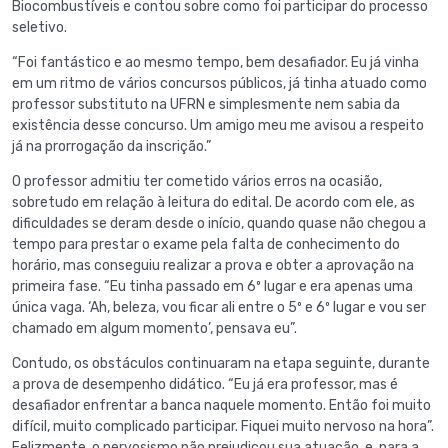
Biocombustíveis e contou sobre como foi participar do processo
seletivo.
“Foi fantástico e ao mesmo tempo, bem desafiador. Eu já vinha
em um ritmo de vários concursos públicos, já tinha atuado como
professor substituto na UFRN e simplesmente nem sabia da
existência desse concurso. Um amigo meu me avisou a respeito
já na prorrogação da inscrição.”
O professor admitiu ter cometido vários erros na ocasião,
sobretudo em relação à leitura do edital. De acordo com ele, as
dificuldades se deram desde o início, quando quase não chegou a
tempo para prestar o exame pela falta de conhecimento do
horário, mas conseguiu realizar a prova e obter a aprovação na
primeira fase. “Eu tinha passado em 6º lugar e era apenas uma
única vaga. ‘Ah, beleza, vou ficar ali entre o 5º e 6º lugar e vou ser
chamado em algum momento’, pensava eu”.
Contudo, os obstáculos continuaram na etapa seguinte, durante
a prova de desempenho didático. “Eu já era professor, mas é
desafiador enfrentar a banca naquele momento. Então foi muito
difícil, muito complicado participar. Fiquei muito nervoso na hora”.
Felizmente, o nervosismo não prejudicou sua atuação, e, para a