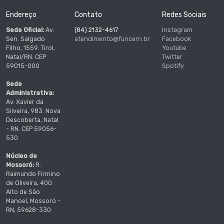
Endereço
Contato
Redes Sociais
Sede Oficial:
Av.
(84) 2132-4617
Instagram
Sen. Salgado
atendimento@funcern.br
Facebook
Filho, 1559. Tirol,
Youtube
Natal/RN. CEP
Twitter
59015-000
Spotify
Sede
Administrativa:
Av. Xavier da
Silveira, 983. Nova
Descoberta, Natal
- RN. CEP 59056-
530
Núcleo de
Mossoró:
R.
Raimundo Firmino
de Oliveira, 400.
Alto de São
Manoel, Mossoró -
RN, 59628-330