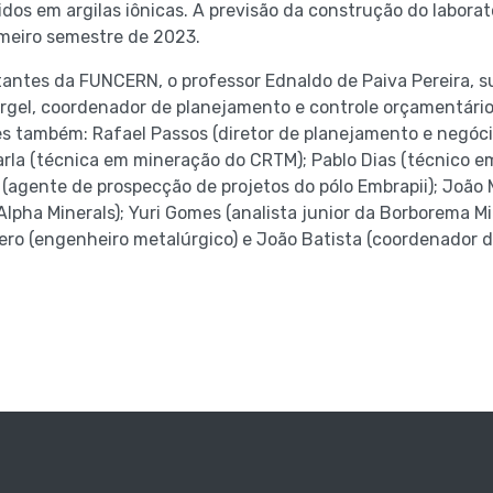
idos em argilas iônicas. A previsão da construção do laborató
rimeiro semestre de 2023.
antes da FUNCERN, o professor Ednaldo de Paiva Pereira, 
rgel, coordenador de planejamento e controle orçamentári
s também: Rafael Passos (diretor de planejamento e negóci
arla (técnica em mineração do CRTM); Pablo Dias (técnico 
 (agente de prospecção de projetos do pólo Embrapii); João 
Alpha Minerals); Yuri Gomes (analista junior da Borborema M
o (engenheiro metalúrgico) e João Batista (coordenador do