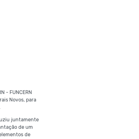
FRN - FUNCERN
rais Novos, para
.
nduziu juntamente
lantação de um
 elementos de