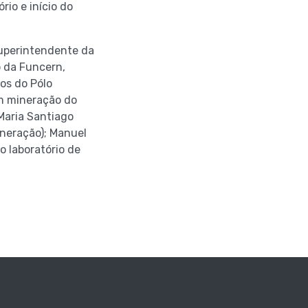
rio e início do
superintendente da
o da Funcern,
os do Pólo
em mineração do
Maria Santiago
ineração); Manuel
 laboratório de