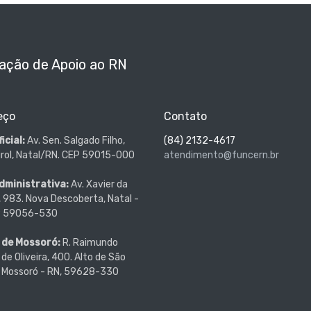
ação de Apoio ao RN
eço
Contato
icial:
Av. Sen. Salgado Filho,
(84) 2132-4617
irol, Natal/RN. CEP 59015-000
atendimento@funcern.br
dministrativa:
Av. Xavier da
a, 983. Nova Descoberta, Natal -
P 59056-530
 de Mossoró:
R. Raimundo
 de Oliveira, 400. Alto de São
, Mossoró - RN, 59628-330