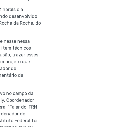
inerals e a
endo desenvolvido
 Rocha da Rocha, do
te nesse nessa
i tem técnicos
usão, trazer esses
um projeto que
nador de
mentário da
tivo no campo da
lly, Coordenador
ra: "Falar do IFRN
ordenador do
tituto Federal foi