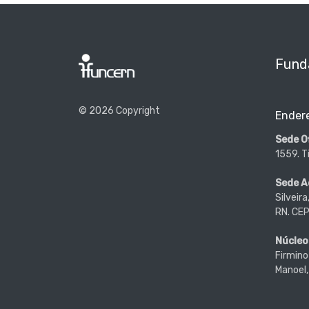
Fund
© 2026 Copyright
Ender
Sede Of
1559. T
Sede A
Silveir
RN. CE
Núcleo
Firmino
Manoel