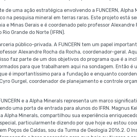
arte de uma ação estratégica envolvendo a FUNCERN, Alpha M
o na pesquisa mineral em terras raras. Este projeto está s
ia e Minas Gerais e é coordenado pelo professor Alexandre
o Rio Grande do Norte (IFRN).
arceria público-privada. A FUNCERN tem um papel importan
rofessor Alexandre Rocha da Rocha, coordenador-geral. Aqu
isso faz parte de um dos objetivos do programa que é a incl
formados para que trabalharem aqui na sondagem. Então é 
 que é importantíssimo para a fundação e enquanto coorde
 Cyro Gurgel, coordenador de planejamento e controle orça
 FUNCERN e a Alpha Minerals representa um marco significa
sendo uma porta de entrada para alunos do IFRN. Magnus Ke
da Alpha Minerals, compartilhou sua experiência enriquecedo
special, particularmente dizendo por que hoje eu estou co
 em Poços de Caldas, sou da Turma de Geologia 2016.2. O Ins