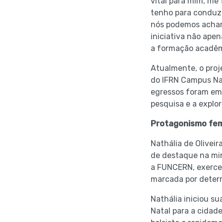
vital para mim, me
tenho para conduzi
nós podemos achar 
iniciativa não ape
a formação acadêmi
Atualmente, o proj
do IFRN Campus Nat
egressos foram emp
pesquisa e a explor
Protagonismo fem
Nathália de Olivei
de destaque na min
a FUNCERN, exercen
marcada por determ
Nathália iniciou s
Natal para a cidad