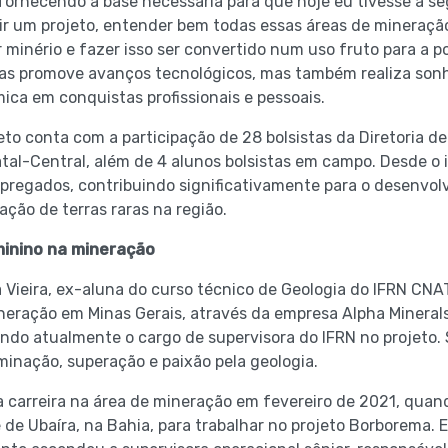
 fornecendo a base necessária para que hoje eu tivesse a s
r um projeto, entender bem todas essas áreas de mineraçã
minério e fazer isso ser convertido num uso fruto para a po
nas promove avanços tecnológicos, mas também realiza son
ca em conquistas profissionais e pessoais.
eto conta com a participação de 28 bolsistas da Diretoria d
al-Central, além de 4 alunos bolsistas em campo. Desde o in
regados, contribuindo significativamente para o desenvol
ação de terras raras na região.
inino na mineração
ra Vieira, ex-aluna do curso técnico de Geologia do IFRN CN
eração em Minas Gerais, através da empresa Alpha Minerals
do atualmente o cargo de supervisora do IFRN no projeto. S
inação, superação e paixão pela geologia.
ua carreira na área de mineração em fevereiro de 2021, qua
e de Ubaíra, na Bahia, para trabalhar no projeto Borborema