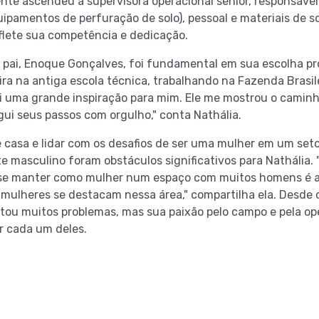
nte ascendeu a supervisora operacional sênior, responsável 
uipamentos de perfuração de solo), pessoal e materiais de 
flete sua competência e dedicação.
 pai, Enoque Gonçalves, foi fundamental em sua escolha prof
ra na antiga escola técnica, trabalhando na Fazenda Brasilei
i uma grande inspiração para mim. Ele me mostrou o caminh
gui seus passos com orgulho," conta Nathália.
 casa e lidar com os desafios de ser uma mulher em um set
masculino foram obstáculos significativos para Nathália.
 e se manter como mulher num espaço com muitos homens é 
 mulheres se destacam nessa área," compartilha ela. Desde o
entou muitos problemas, mas sua paixão pelo campo e pela o
r cada um deles.