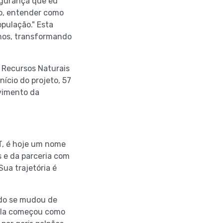
egurança que eu
o, entender como
pulação." Esta
hos, transformando
e Recursos Naturais
ício do projeto, 57
vimento da
AT, é hoje um nome
 e da parceria com
ua trajetória é
ndo se mudou de
. Ela começou como