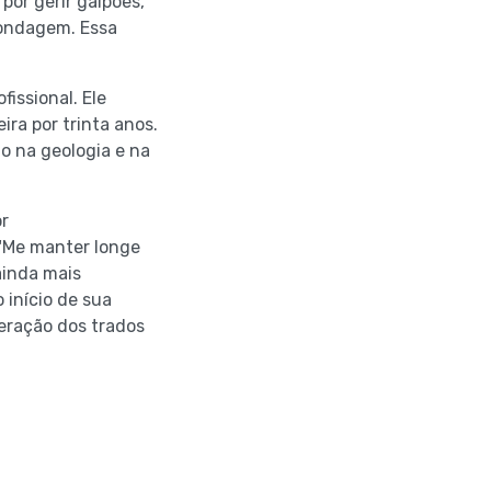
por gerir galpões,
sondagem. Essa
issional. Ele
ra por trinta anos.
o na geologia e na
or
 "Me manter longe
ainda mais
 início de sua
peração dos trados