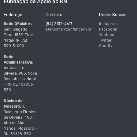
Fundação de Apoio ao RN
Endereço
Contato
Redes Sociais
Sede Oficial:
Av.
(84) 2132-4617
Instagram
Sen. Salgado
atendimento@funcern.br
Facebook
Filho, 1559. Tirol,
Youtube
Natal/RN. CEP
Twitter
59015-000
Spotify
Sede
Administrativa:
Av. Xavier da
Silveira, 983. Nova
Descoberta, Natal
- RN. CEP 59056-
530
Núcleo de
Mossoró:
R.
Raimundo Firmino
de Oliveira, 400.
Alto de São
Manoel, Mossoró -
RN, 59628-330